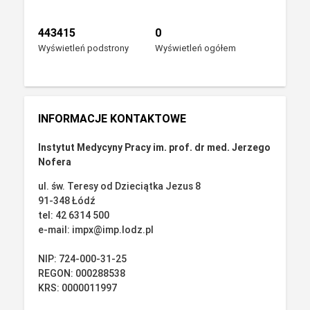
443415
0
Wyświetleń podstrony
Wyświetleń ogółem
INFORMACJE KONTAKTOWE
Instytut Medycyny Pracy im. prof. dr med. Jerzego
Nofera
ul. św. Teresy od Dzieciątka Jezus 8
91-348 Łódź
tel: 42 6314 500
e-mail: impx@imp.lodz.pl
NIP: 724-000-31-25
REGON: 000288538
KRS: 0000011997