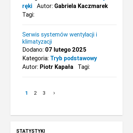
ręki
Autor:
Gabriela Kaczmarek
Tagi:
Serwis systemów wentylacji i
klimatyzacji
Dodano:
07 lutego 2025
Kategoria:
Tryb podstawowy
Autor:
Piotr Kapała
Tagi:
1
2
3
chevron_right
STATYSTYKI