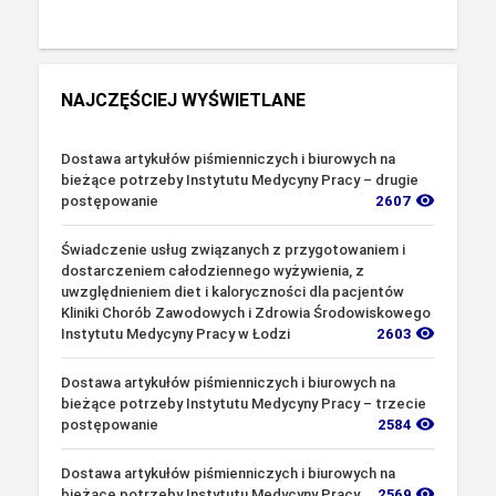
NAJCZĘŚCIEJ WYŚWIETLANE
Dostawa artykułów piśmienniczych i biurowych na
bieżące potrzeby Instytutu Medycyny Pracy – drugie
visibility
postępowanie
2607
Świadczenie usług związanych z przygotowaniem i
dostarczeniem całodziennego wyżywienia, z
uwzględnieniem diet i kaloryczności dla pacjentów
Kliniki Chorób Zawodowych i Zdrowia Środowiskowego
visibility
Instytutu Medycyny Pracy w Łodzi
2603
Dostawa artykułów piśmienniczych i biurowych na
bieżące potrzeby Instytutu Medycyny Pracy – trzecie
visibility
postępowanie
2584
Dostawa artykułów piśmienniczych i biurowych na
visibility
bieżące potrzeby Instytutu Medycyny Pracy
2569