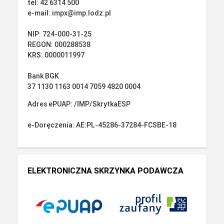
tel: 42 6314 500
e-mail: impx@imp.lodz.pl
NIP: 724-000-31-25
REGON: 000288538
KRS: 0000011997
Bank BGK
37 1130 1163 0014 7059 4820 0004
Adres ePUAP: /IMP/SkrytkaESP
e-Doręczenia: AE:PL-45286-37284-FCSBE-18
ELEKTRONICZNA SKRZYNKA PODAWCZA