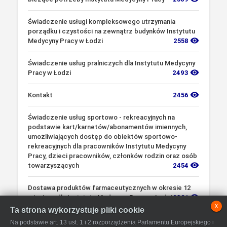
Świadczenie usługi kompleksowego utrzymania
porządku i czystości na zewnątrz budynków Instytutu
visibility
Medycyny Pracy w Łodzi
2558
Świadczenie usług pralniczych dla Instytutu Medycyny
visibility
Pracy w Łodzi
2493
visibility
Kontakt
2456
Świadczenie usług sportowo - rekreacyjnych na
podstawie kart/karnetów/abonamentów imiennych,
umożliwiających dostęp do obiektów sportowo-
rekreacyjnych dla pracowników Instytutu Medycyny
Pracy, dzieci pracowników, członków rodzin oraz osób
visibility
towarzyszących
2454
Dostawa produktów farmaceutycznych w okresie 12
visibility
miesięcy dla Instytutu Medycyny Pracy w Łodzi
2321
x
Ta strona wykorzystuje pliki cookie
ZAKUP I DOSTAWA ŚRODKÓW HIGIENICZNYCH,
Na podstawie art. 13 ust. 1 i 2 rozporządzenia Parlamentu Europejskiego i